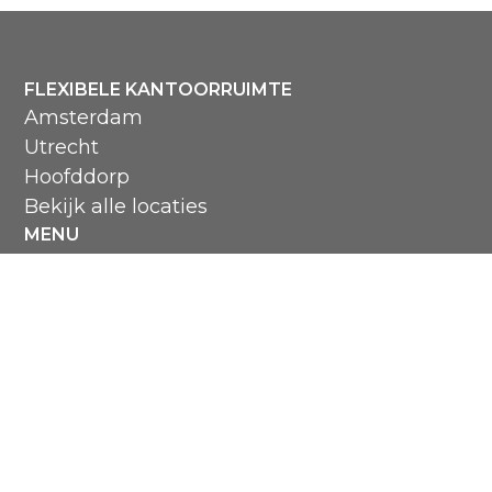
FLEXIBELE KANTOORRUIMTE
Amsterdam
Utrecht
Hoofddorp
Bekijk alle locaties
MENU
Over Smart Office
Hoe het werkt
Veelgestelde vragen
Reserveren vergaderruimte
CONTACT
aanvraag@merin.nl
088 7620276