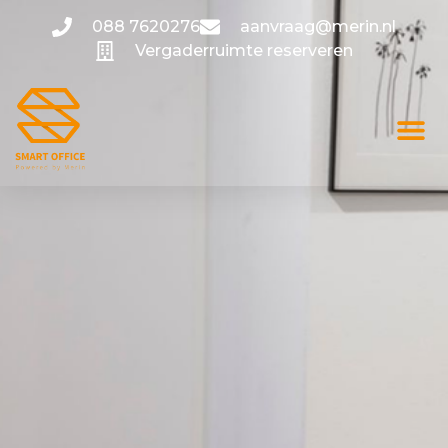
088 7620276
aanvraag@merin.nl
Vergaderruimte reserveren