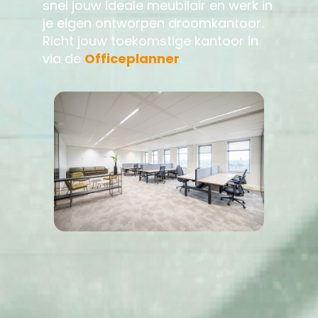
snel jouw ideale meubilair en werk in
je eigen ontworpen droomkantoor.
Richt jouw toekomstige kantoor in
via de
Officeplanner
.