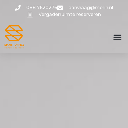
088 7620276
aanvraag@merin.nl
Vergaderruimte reserveren