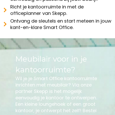
Richt je kantoorruimte in met de
officeplanner van Skepp.
Ontvang de sleutels en start meteen in jouw
kant-en-klare Smart Office.
Meubilair voor in je
kantoorruimte?
Wil je je Smart Office kantoorruimte
inrichten met meubilair? Via onze
partner Skepp is het mogelijk
eenvoudig je kantoor te ontwerpen.
Een kleine loungehoek of een groot
kantoor, je ontwerpt het zelf! Bestel