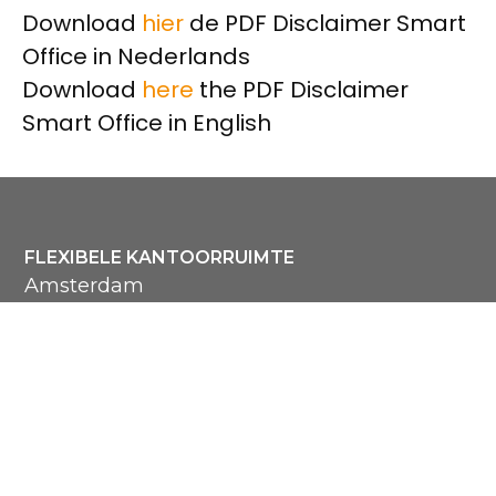
Download
hier
de PDF Disclaimer Smart
Office in Nederlands
Download
here
the PDF Disclaimer
Smart Office in English
FLEXIBELE KANTOORRUIMTE
Amsterdam
Utrecht
Hoofddorp
Bekijk alle locaties
MENU
Over Smart Office
Hoe het werkt
Veelgestelde vragen