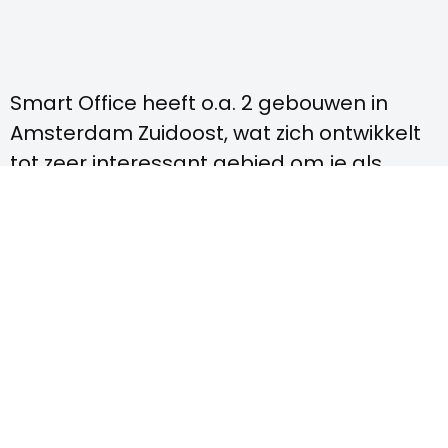
Smart Office heeft o.a. 2 gebouwen in
Amsterdam Zuidoost, wat zich ontwikkelt
tot zeer interessant gebied om je als
bedrijf te vestigen.
Amsterdam Zuidoost wordt momenteel
van enkel kantorengebied
getransformeerd naar levendige
stadswijk en een fijn gebied om je kantoor
te vestigen.
Kantoorgebouw The Yard is hier gelegen.
In Amsterdam Sloterdijk hebben we