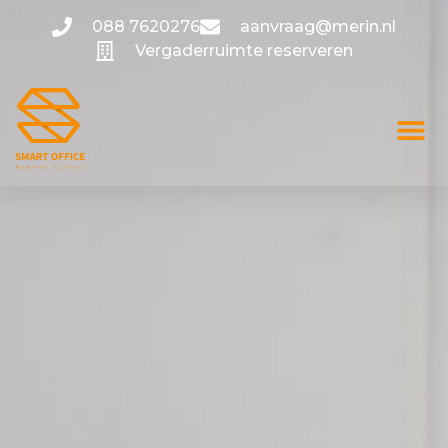
088 7620276
aanvraag@merin.nl
Vergaderruimte reserveren