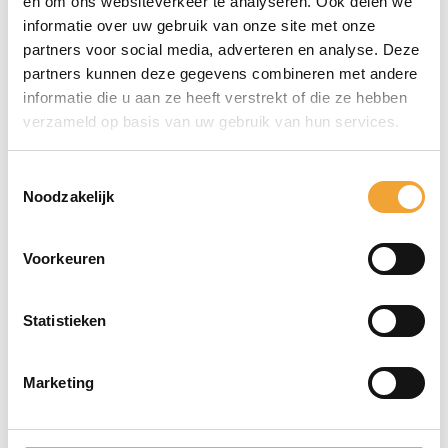
en om ons websiteverkeer te analyseren. Ook delen we
verdieping
werkplek
informatie over uw gebruik van onze site met onze
partners voor social media, adverteren en analyse. Deze
Tweede
2.4
Circa 3 tot
partners kunnen deze gegevens combineren met andere
verdieping
werkplek
informatie die u aan ze heeft verstrekt of die ze hebben
verzameld op basis van uw gebruik van hun services.
Tweede
2.5
Circa 3 tot
verdieping
werkplek
Toestemmingsselectie
Noodzakelijk
Tweede
2.6
Circa 4 tot
verdieping
werkplek
Voorkeuren
Tweede
2.7
Circa 3 tot
verdieping
werkplek
Statistieken
Tweede
2.8
Circa 3 tot
Marketing
verdieping
werkplekk