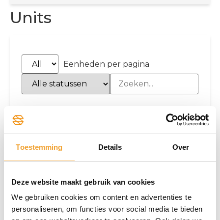
Units
Eenheden per pagina
Verdieping
Nummer
Media
Omschrij
Tweede
2.1
Circa 4 tot
Toestemming
Details
Over
verdieping
werkplek
Tweede
2.2
Circa 3 tot
Deze website maakt gebruik van cookies
verdieping
werkplek
We gebruiken cookies om content en advertenties te
personaliseren, om functies voor social media te bieden
Tweede
2.3
Circa 3 tot