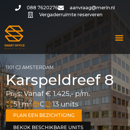
088 7620276
aanvraag@merin.nl
Vergaderruimte reserveren
Hoe Het W
Over Smart 
1101 CJ AMSTERDAM
Karspeldreef 8
Prijs:
Vanaf € 1.425,- p/m.
2
51 m
C
13 units
PLAN EEN BEZICHTIGING
BEKIJK BESCHIKBARE UNITS