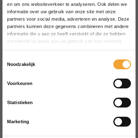
MENU
en om ons websiteverkeer te analyseren. Ook delen we
Over Smart Office
informatie over uw gebruik van onze site met onze
partners voor social media, adverteren en analyse. Deze
Hoe het werkt
partners kunnen deze gegevens combineren met andere
Veelgestelde vragen
informatie die u aan ze heeft verstrekt of die ze hebben
Reserveren vergaderruimte
verzameld op basis van uw gebruik van hun services.
CONTACT
aanvraag@merin.nl
Toestemmingsselectie
Noodzakelijk
088 7620276
LinkedIn
Voorkeuren
HOOFDKANTOOR
Zuiderhof II
Statistieken
Jachthavenweg 109H
1081 KM Amsterdam
Marketing
POWERED BY