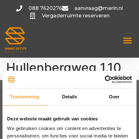
088 7620276
aanvraag@merin.nl
Vergaderruimte reserveren
Hullenbergweg 1.10
Toestemming
Details
Over
FLEXIBELE KANTOORRUIMTE
Amsterdam
Utrecht
Deze website maakt gebruik van cookies
Hoofddorp
We gebruiken cookies om content en advertenties te
Bekijk alle locaties
personaliseren, om functies voor social media te bieden