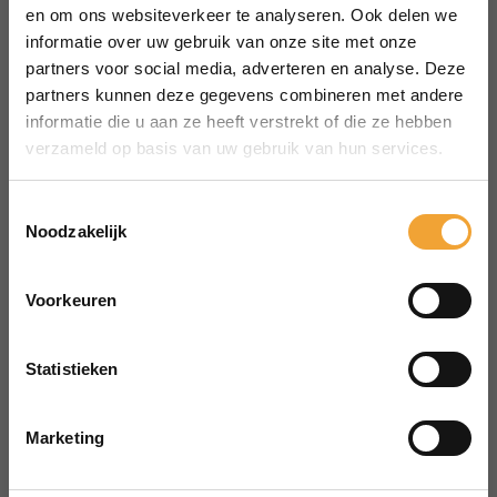
MENU
en om ons websiteverkeer te analyseren. Ook delen we
Over Smart Office
informatie over uw gebruik van onze site met onze
partners voor social media, adverteren en analyse. Deze
Hoe het werkt
partners kunnen deze gegevens combineren met andere
Veelgestelde vragen
informatie die u aan ze heeft verstrekt of die ze hebben
Reserveren vergaderruimte
verzameld op basis van uw gebruik van hun services.
CONTACT
aanvraag@merin.nl
Toestemmingsselectie
Noodzakelijk
088 7620276
LinkedIn
Voorkeuren
HOOFDKANTOOR
Zuiderhof II
Statistieken
Jachthavenweg 109H
1081 KM Amsterdam
Marketing
POWERED BY