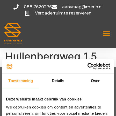
088 7620276
aanvraag@merin.nl
Vergaderruimte reserveren
Hullenbergweg 1.5
Toestemming
Details
Over
FLEXIBELE KANTOORRUIMTE
Amsterdam
Utrecht
Deze website maakt gebruik van cookies
Hoofddorp
We gebruiken cookies om content en advertenties te
Bekijk alle locaties
personaliseren, om functies voor social media te bieden