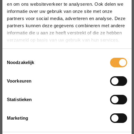
MENU
en om ons websiteverkeer te analyseren. Ook delen we
Over Smart Office
informatie over uw gebruik van onze site met onze
partners voor social media, adverteren en analyse. Deze
Hoe het werkt
partners kunnen deze gegevens combineren met andere
Veelgestelde vragen
informatie die u aan ze heeft verstrekt of die ze hebben
Reserveren vergaderruimte
verzameld op basis van uw gebruik van hun services.
CONTACT
aanvraag@merin.nl
Toestemmingsselectie
Noodzakelijk
088 7620276
LinkedIn
Voorkeuren
HOOFDKANTOOR
Zuiderhof II
Statistieken
Jachthavenweg 109H
1081 KM Amsterdam
Marketing
POWERED BY