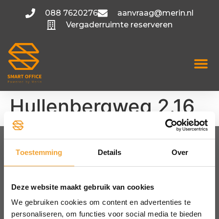
088 7620276
aanvraag@merin.nl
Vergaderruimte reserveren
Hullenbergweg 2.16
Toestemming
Details
Over
FLEXIBELE KANTOORRUIMTE
Amsterdam
Utrecht
Deze website maakt gebruik van cookies
Hoofddorp
We gebruiken cookies om content en advertenties te
Bekijk alle locaties
personaliseren, om functies voor social media te bieden