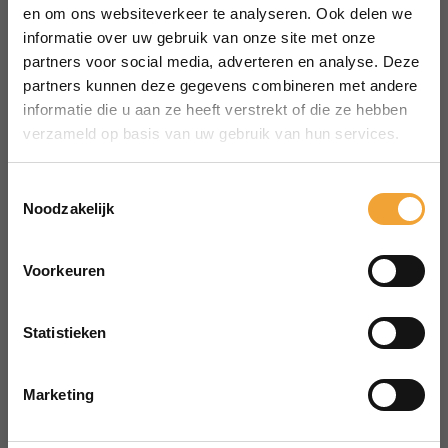
MENU
en om ons websiteverkeer te analyseren. Ook delen we
Over Smart Office
informatie over uw gebruik van onze site met onze
partners voor social media, adverteren en analyse. Deze
Hoe het werkt
partners kunnen deze gegevens combineren met andere
Veelgestelde vragen
informatie die u aan ze heeft verstrekt of die ze hebben
Reserveren vergaderruimte
verzameld op basis van uw gebruik van hun services.
CONTACT
aanvraag@merin.nl
Toestemmingsselectie
Noodzakelijk
088 7620276
LinkedIn
Voorkeuren
HOOFDKANTOOR
Zuiderhof II
Statistieken
Jachthavenweg 109H
1081 KM Amsterdam
Marketing
POWERED BY