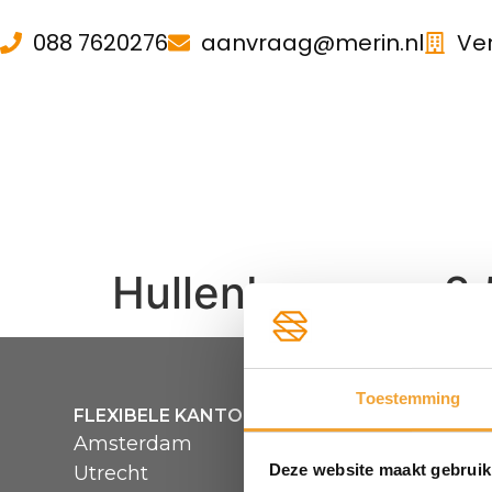
088 7620276
aanvraag@merin.nl
Ve
Hullenbergweg 2.
Toestemming
FLEXIBELE KANTOORRUIMTE
MENU
Amsterdam
Over Sma
Deze website maakt gebruik
Utrecht
Hoe het