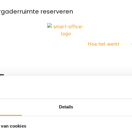
rgaderruimte reserveren
Hoe het werkt
5
Details
CONTACT
aanvraag@merin.
rt Office
 van cookies
 werkt