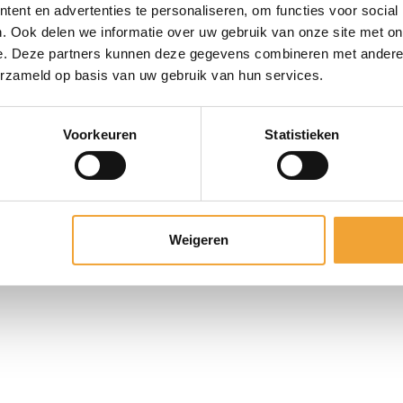
088 7620276
elde vragen
ent en advertenties te personaliseren, om functies voor social
ren vergaderruimte
. Ook delen we informatie over uw gebruik van onze site met on
LinkedIn
e. Deze partners kunnen deze gegevens combineren met andere i
HOOFDKANTOOR
erzameld op basis van uw gebruik van hun services.
Zuiderhof II
Jachthavenweg 109
Voorkeuren
Statistieken
1081 KM Amsterdam
ice. Alle rechten voorbehouden. | Website ontworpen & ontwikkeld 
Weigeren