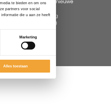
Bekijk onze nieuwe
 media te bieden en om ons
brochure
ze partners voor social
nformatie die u aan ze heeft
Privacyverklaring
Cookieverklaring
Disclaimer
H
Marketing
door
Seven Design
Alles toestaan