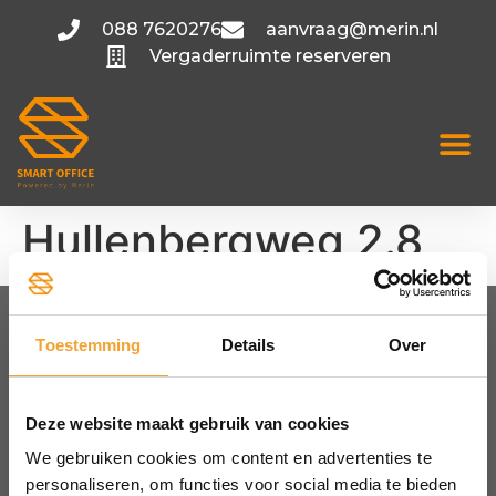
088 7620276
aanvraag@merin.nl
Vergaderruimte reserveren
Hullenbergweg 2.8
Toestemming
Details
Over
FLEXIBELE KANTOORRUIMTE
Amsterdam
Utrecht
Deze website maakt gebruik van cookies
Hoofddorp
We gebruiken cookies om content en advertenties te
Bekijk alle locaties
personaliseren, om functies voor social media te bieden