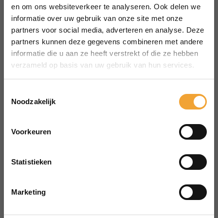
MENU
en om ons websiteverkeer te analyseren. Ook delen we
Over Smart Office
informatie over uw gebruik van onze site met onze
partners voor social media, adverteren en analyse. Deze
Hoe het werkt
partners kunnen deze gegevens combineren met andere
Veelgestelde vragen
informatie die u aan ze heeft verstrekt of die ze hebben
Reserveren vergaderruimte
verzameld op basis van uw gebruik van hun services.
CONTACT
aanvraag@merin.nl
Toestemmingsselectie
Noodzakelijk
088 7620276
LinkedIn
Voorkeuren
HOOFDKANTOOR
Zuiderhof II
Statistieken
Jachthavenweg 109H
1081 KM Amsterdam
Marketing
POWERED BY