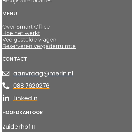
Bekijk alle locaties
MENU
Over Smart Office
Hoe het werkt
Veelgestelde vragen
Reserveren vergaderruimte
CONTACT
aanvraag@merin.nl
088 7620276
LinkedIn
HOOFDKANTOOR
Zuiderhof II