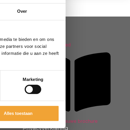
Over
POWERED BY
 media te bieden en om ons
ze partners voor social
nformatie die u aan ze heeft
Marketing
Alles toestaan
Bekijk onze nieuwe brochure
Privacyverklaring