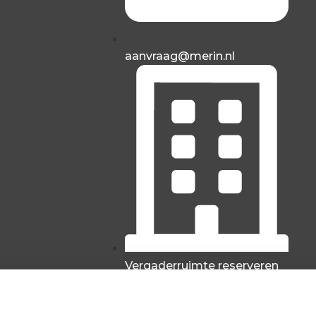
aanvraag@merin.nl
Vergaderruimte reserveren
T
OVER SMART OFFICE
NIEUWS
SERVICE