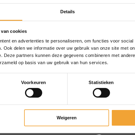
Details
 van cookies
CONTACT
ent en advertenties te personaliseren, om functies voor social
rt Office
. Ook delen we informatie over uw gebruik van onze site met on
 werkt
e. Deze partners kunnen deze gegevens combineren met andere i
elde vragen
erzameld op basis van uw gebruik van hun services.
ren vergaderruimte
Voorkeuren
Statistieken
Weigeren
aanvraag@merin.nl