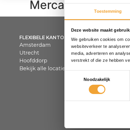
Mercatorlaan 3.11
Toestemming
Deze website maakt gebruik
FLEXIBELE KANTOORRUIMTE
MENU
We gebruiken cookies om cont
Amsterdam
Over Sma
websiteverkeer te analyseren
Utrecht
Hoe het
media, adverteren en analys
Hoofddorp
Veelgest
verstrekt of die ze hebben v
Bekijk alle locaties
Reserve
Toestemmingsselectie
Noodzakelijk