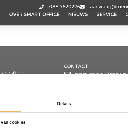
088 7620276
aanvraag@merin
T
OVER SMART OFFICE
NIEUWS
SERVICE
CONTACT
aanvraag@merin.
rt Office
 werkt
088 7620276
elde vragen
ren vergaderruimte
LinkedIn
Details
HOOFDKANTOOR
Zuiderhof II
Jachthavenweg 109
 van cookies