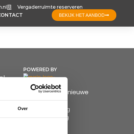
.nl
Vergaderruimte reserveren
CONTACT
BEKIJK HET AANBOD
POWERED BY
nl
Bekijk onze nieuwe
brochure
Over
Privacyverklaring
Cookieverklaring
Disclaimer
H