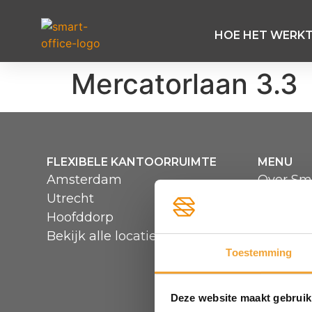
HOE HET WERK
Mercatorlaan 3.3
FLEXIBELE KANTOORRUIMTE
MENU
Amsterdam
Over Sma
Utrecht
Hoe het
Hoofddorp
Veelgest
Bekijk alle locaties
Reserve
Toestemming
Deze website maakt gebruik