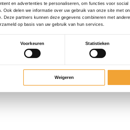
1081 KM Amsterdam
ent en advertenties te personaliseren, om functies voor social
. Ook delen we informatie over uw gebruik van onze site met on
e. Deze partners kunnen deze gegevens combineren met andere i
erzameld op basis van uw gebruik van hun services.
ice. Alle rechten voorbehouden. | Website ontworpen & ontwikkeld 
Voorkeuren
Statistieken
Weigeren