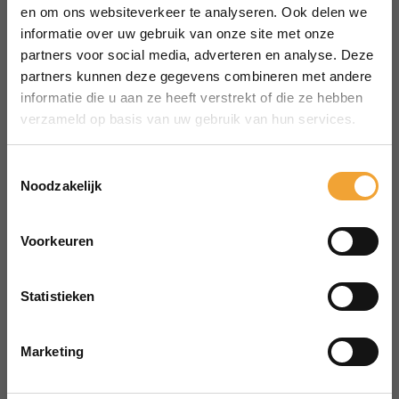
MENU
en om ons websiteverkeer te analyseren. Ook delen we
Over Smart Office
informatie over uw gebruik van onze site met onze
partners voor social media, adverteren en analyse. Deze
Hoe het werkt
partners kunnen deze gegevens combineren met andere
Veelgestelde vragen
informatie die u aan ze heeft verstrekt of die ze hebben
Reserveren vergaderruimte
verzameld op basis van uw gebruik van hun services.
CONTACT
aanvraag@merin.nl
Toestemmingsselectie
Noodzakelijk
088 7620276
LinkedIn
Voorkeuren
HOOFDKANTOOR
Zuiderhof II
Statistieken
Jachthavenweg 109H
1081 KM Amsterdam
Marketing
POWERED BY