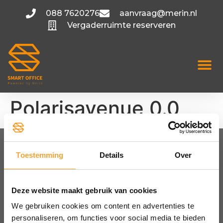
088 7620276
aanvraag@merin.nl
Vergaderruimte reserveren
Polarisavenue 0.0
Toestemming
Details
Over
FLEXIBELE KANTOORRUIMTE
Amsterdam
Utrecht
Deze website maakt gebruik van cookies
Hoofddorp
We gebruiken cookies om content en advertenties te
Bekijk alle locaties
personaliseren, om functies voor social media te bieden