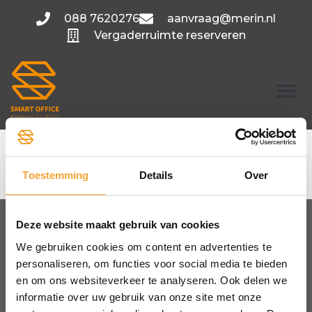
088 7620276
aanvraag@merin.nl
Vergaderruimte reserveren
Polarisavenue 0.12-
0.13
Toestemming
Details
Over
Deze website maakt gebruik van cookies
We gebruiken cookies om content en advertenties te
FLEXIBELE KANTOORRUIMTE
personaliseren, om functies voor social media te bieden
Amsterdam
en om ons websiteverkeer te analyseren. Ook delen we
Utrecht
informatie over uw gebruik van onze site met onze
Hoofddorp