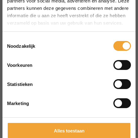
partners voor social media, adverteren en analyse. Deze
Bekijk alle locaties
partners kunnen deze gegevens combineren met andere
MENU
informatie die u aan ze heeft verstrekt of die ze hebben
Over Smart Office
verzameld op basis van uw gebruik van hun services.
Hoe het werkt
Veelgestelde vragen
Toestemmingsselectie
Reserveren vergaderruimte
Noodzakelijk
CONTACT
aanvraag@merin.nl
Voorkeuren
088 7620276
Statistieken
LinkedIn
HOOFDKANTOOR
Zuiderhof II
Marketing
Jachthavenweg 109H
1081 KM Amsterdam
Alles toestaan
POWERED BY