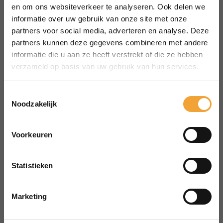
MENU
en om ons websiteverkeer te analyseren. Ook delen we
Over Smart Office
informatie over uw gebruik van onze site met onze
partners voor social media, adverteren en analyse. Deze
Hoe het werkt
partners kunnen deze gegevens combineren met andere
Veelgestelde vragen
informatie die u aan ze heeft verstrekt of die ze hebben
Reserveren vergaderruimte
verzameld op basis van uw gebruik van hun services.
CONTACT
aanvraag@merin.nl
Toestemmingsselectie
Noodzakelijk
088 7620276
LinkedIn
Voorkeuren
HOOFDKANTOOR
Zuiderhof II
Statistieken
Jachthavenweg 109H
1081 KM Amsterdam
Marketing
POWERED BY