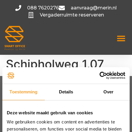
088 7620276
aanvraag@merin.nl
Vergaderruimte reserveren
Schipholweg 1.07
Toestemming
Details
Over
FLEXIBELE KANTOORRUIMTE
Amsterdam
Utrecht
Deze website maakt gebruik van cookies
Hoofddorp
We gebruiken cookies om content en advertenties te
Bekijk alle locaties
personaliseren, om functies voor social media te bieden