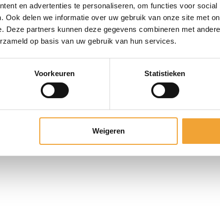
1081 KM Amsterdam
ent en advertenties te personaliseren, om functies voor social
. Ook delen we informatie over uw gebruik van onze site met on
e. Deze partners kunnen deze gegevens combineren met andere i
erzameld op basis van uw gebruik van hun services.
ice. Alle rechten voorbehouden. | Website ontworpen & ontwikkeld 
Voorkeuren
Statistieken
Weigeren