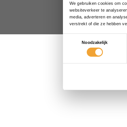
We gebruiken cookies om cont
websiteverkeer te analyseren
media, adverteren en analys
verstrekt of die ze hebben v
© 2026 Smart Off
Toestemmingsselectie
Noodzakelijk