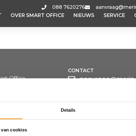
088 7620276
aanvraag@merin
T
OVER SMART OFFICE
NIEUWS
SERVICE
CONTACT
aanvraag@merin.
rt Office
 werkt
088 7620276
elde vragen
ren vergaderruimte
LinkedIn
Details
HOOFDKANTOOR
Zuiderhof II
Jachthavenweg 109
 van cookies