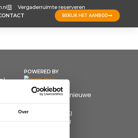
.nl
Vergaderruimte reserveren
CONTACT
BEKIJK HET AANBOD
POWERED BY
nl
Bekijk onze nieuwe
brochure
Over
Privacyverklaring
Cookieverklaring
Disclaimer
H