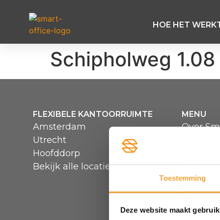
HOE HET WERK
Schipholweg 1.08
FLEXIBELE KANTOORRUIMTE
MENU
Amsterdam
Over Sma
Utrecht
Hoe het
Hoofddorp
Veelgest
Bekijk alle locaties
Reserve
Toestemming
Deze website maakt gebruik