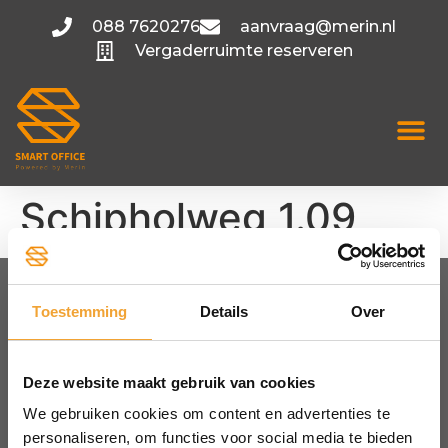
088 7620276
aanvraag@merin.nl
Vergaderruimte reserveren
Schipholweg 1.09
Toestemming
Details
Over
FLEXIBELE KANTOORRUIMTE
Amsterdam
Utrecht
Deze website maakt gebruik van cookies
Hoofddorp
We gebruiken cookies om content en advertenties te
Bekijk alle locaties
personaliseren, om functies voor social media te bieden