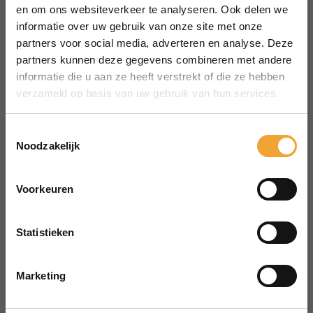
MENU
en om ons websiteverkeer te analyseren. Ook delen we
Over Smart Office
informatie over uw gebruik van onze site met onze
partners voor social media, adverteren en analyse. Deze
Hoe het werkt
partners kunnen deze gegevens combineren met andere
Veelgestelde vragen
informatie die u aan ze heeft verstrekt of die ze hebben
Reserveren vergaderruimte
verzameld op basis van uw gebruik van hun services.
CONTACT
aanvraag@merin.nl
Toestemmingsselectie
Noodzakelijk
088 7620276
LinkedIn
Voorkeuren
HOOFDKANTOOR
Zuiderhof II
Statistieken
Jachthavenweg 109H
1081 KM Amsterdam
Marketing
POWERED BY