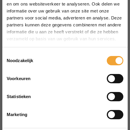
MENU
en om ons websiteverkeer te analyseren. Ook delen we
Over Smart Office
informatie over uw gebruik van onze site met onze
partners voor social media, adverteren en analyse. Deze
Hoe het werkt
partners kunnen deze gegevens combineren met andere
Veelgestelde vragen
informatie die u aan ze heeft verstrekt of die ze hebben
Reserveren vergaderruimte
verzameld op basis van uw gebruik van hun services.
CONTACT
aanvraag@merin.nl
Toestemmingsselectie
Noodzakelijk
088 7620276
LinkedIn
Voorkeuren
HOOFDKANTOOR
Zuiderhof II
Statistieken
Jachthavenweg 109H
1081 KM Amsterdam
Marketing
POWERED BY