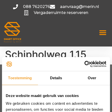
088 7620276
aanvraag@merin.nl
Vergaderruimte reserveren
Schipholweg 1.15
Toestemming
Details
Over
FLEXIBELE KANTOORRUIMTE
Amsterdam
Utrecht
Deze website maakt gebruik van cookies
Hoofddorp
We gebruiken cookies om content en advertenties te
Bekijk alle locaties
personaliseren, om functies voor social media te bieden