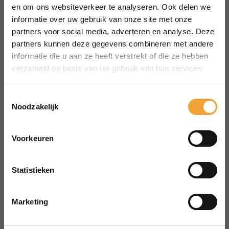
MENU
en om ons websiteverkeer te analyseren. Ook delen we
Over Smart Office
informatie over uw gebruik van onze site met onze
partners voor social media, adverteren en analyse. Deze
Hoe het werkt
partners kunnen deze gegevens combineren met andere
Veelgestelde vragen
informatie die u aan ze heeft verstrekt of die ze hebben
Reserveren vergaderruimte
verzameld op basis van uw gebruik van hun services.
CONTACT
aanvraag@merin.nl
Toestemmingsselectie
Noodzakelijk
088 7620276
LinkedIn
Voorkeuren
HOOFDKANTOOR
Zuiderhof II
Statistieken
Jachthavenweg 109H
1081 KM Amsterdam
Marketing
POWERED BY