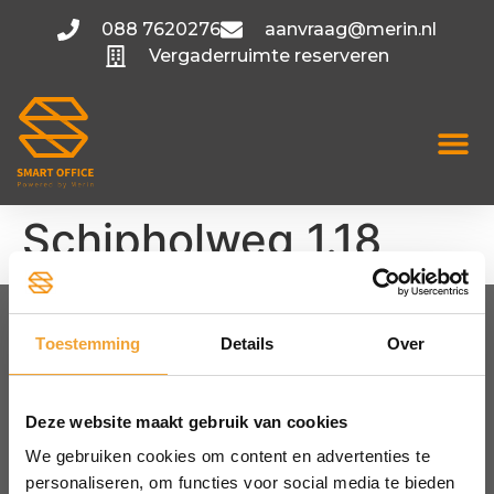
088 7620276
aanvraag@merin.nl
Vergaderruimte reserveren
Schipholweg 1.18
Toestemming
Details
Over
FLEXIBELE KANTOORRUIMTE
Amsterdam
Utrecht
Deze website maakt gebruik van cookies
Hoofddorp
We gebruiken cookies om content en advertenties te
Bekijk alle locaties
personaliseren, om functies voor social media te bieden