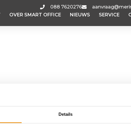
088 7620276
aanvraag@merin
T
OVER SMART OFFICE
NIEUWS
SERVICE
Details