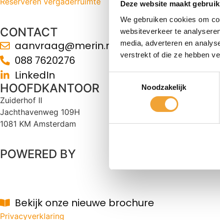
Reserveren vergaderruimte
Deze website maakt gebruik
We gebruiken cookies om cont
CONTACT
websiteverkeer te analyseren
aanvraag@merin.nl
media, adverteren en analys
verstrekt of die ze hebben v
088 7620276
LinkedIn
Toestemmingsselectie
HOOFDKANTOOR
Noodzakelijk
Zuiderhof II
Jachthavenweg 109H
1081 KM Amsterdam
POWERED BY
Bekijk onze nieuwe brochure
Privacyverklaring