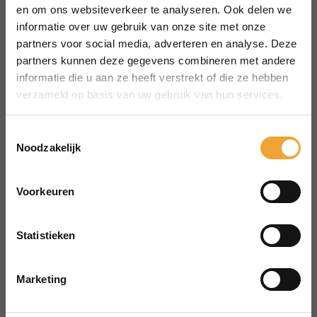
MENU
en om ons websiteverkeer te analyseren. Ook delen we
Over Smart Office
informatie over uw gebruik van onze site met onze
partners voor social media, adverteren en analyse. Deze
Hoe het werkt
partners kunnen deze gegevens combineren met andere
Veelgestelde vragen
informatie die u aan ze heeft verstrekt of die ze hebben
Reserveren vergaderruimte
verzameld op basis van uw gebruik van hun services.
CONTACT
aanvraag@merin.nl
Toestemmingsselectie
Noodzakelijk
088 7620276
LinkedIn
Voorkeuren
HOOFDKANTOOR
Zuiderhof II
Statistieken
Jachthavenweg 109H
1081 KM Amsterdam
Marketing
POWERED BY