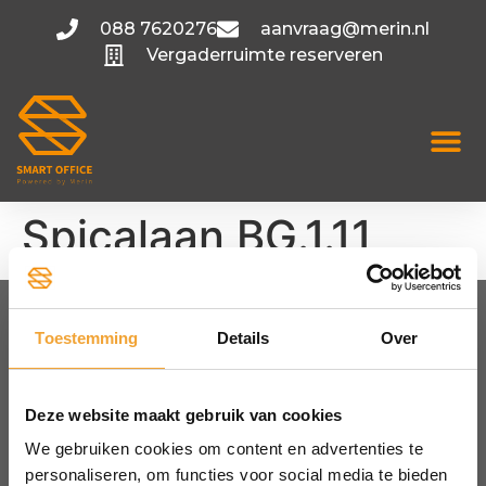
088 7620276
aanvraag@merin.nl
Vergaderruimte reserveren
Spicalaan BG.1.11
Toestemming
Details
Over
FLEXIBELE KANTOORRUIMTE
Amsterdam
Utrecht
Deze website maakt gebruik van cookies
Hoofddorp
We gebruiken cookies om content en advertenties te
Bekijk alle locaties
personaliseren, om functies voor social media te bieden