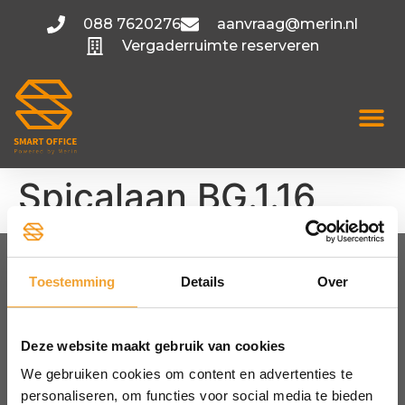
088 7620276
aanvraag@merin.nl
Vergaderruimte reserveren
Spicalaan BG.1.16
Toestemming
Details
Over
FLEXIBELE KANTOORRUIMTE
Amsterdam
Utrecht
Deze website maakt gebruik van cookies
Hoofddorp
We gebruiken cookies om content en advertenties te
Bekijk alle locaties
personaliseren, om functies voor social media te bieden