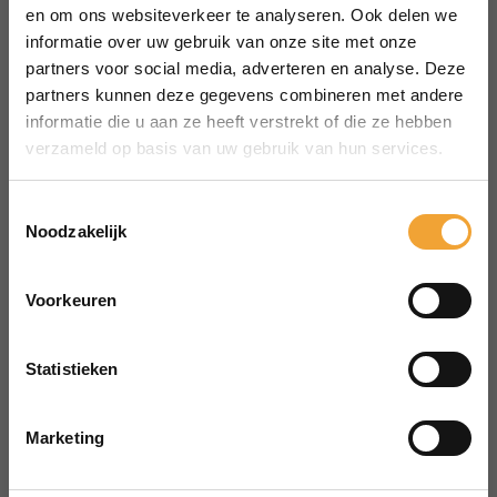
MENU
en om ons websiteverkeer te analyseren. Ook delen we
Over Smart Office
informatie over uw gebruik van onze site met onze
partners voor social media, adverteren en analyse. Deze
Hoe het werkt
partners kunnen deze gegevens combineren met andere
Veelgestelde vragen
informatie die u aan ze heeft verstrekt of die ze hebben
Reserveren vergaderruimte
verzameld op basis van uw gebruik van hun services.
CONTACT
aanvraag@merin.nl
Toestemmingsselectie
Noodzakelijk
088 7620276
LinkedIn
Voorkeuren
HOOFDKANTOOR
Zuiderhof II
Statistieken
Jachthavenweg 109H
1081 KM Amsterdam
Marketing
POWERED BY