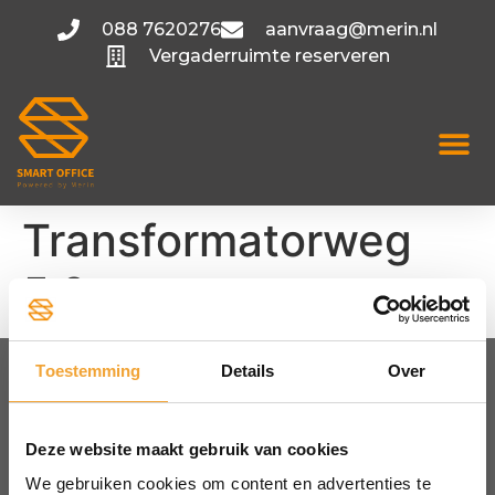
088 7620276
aanvraag@merin.nl
Vergaderruimte reserveren
Transformatorweg
5.3
Toestemming
Details
Over
FLEXIBELE KANTOORRUIMTE
Amsterdam
Deze website maakt gebruik van cookies
Utrecht
We gebruiken cookies om content en advertenties te