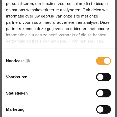
Hoofddorp
personaliseren, om functies voor social media te bieden
Bekijk alle locaties
en om ons websiteverkeer te analyseren. Ook delen we
MENU
informatie over uw gebruik van onze site met onze
Over Smart Office
partners voor social media, adverteren en analyse. Deze
partners kunnen deze gegevens combineren met andere
Hoe het werkt
informatie die u aan ze heeft verstrekt of die ze hebben
Veelgestelde vragen
verzameld op basis van uw gebruik van hun services.
Reserveren vergaderruimte
CONTACT
Toestemmingsselectie
aanvraag@merin.nl
Noodzakelijk
088 7620276
Voorkeuren
LinkedIn
HOOFDKANTOOR
Zuiderhof II
Statistieken
Jachthavenweg 109H
1081 KM Amsterdam
Marketing