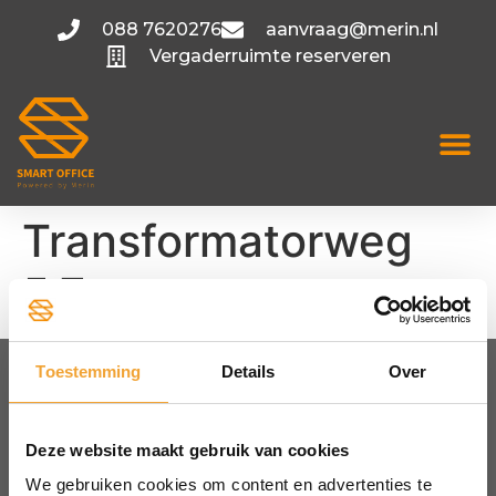
088 7620276
aanvraag@merin.nl
Vergaderruimte reserveren
Transformatorweg
5.7
Toestemming
Details
Over
FLEXIBELE KANTOORRUIMTE
Amsterdam
Deze website maakt gebruik van cookies
Utrecht
We gebruiken cookies om content en advertenties te