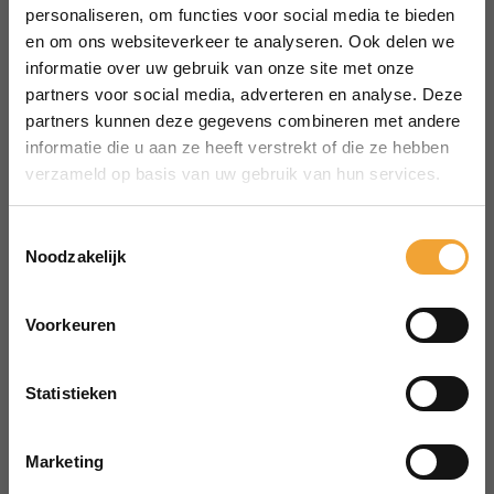
Hoofddorp
personaliseren, om functies voor social media te bieden
Bekijk alle locaties
en om ons websiteverkeer te analyseren. Ook delen we
MENU
informatie over uw gebruik van onze site met onze
Over Smart Office
partners voor social media, adverteren en analyse. Deze
partners kunnen deze gegevens combineren met andere
Hoe het werkt
informatie die u aan ze heeft verstrekt of die ze hebben
Veelgestelde vragen
verzameld op basis van uw gebruik van hun services.
Reserveren vergaderruimte
CONTACT
Toestemmingsselectie
aanvraag@merin.nl
Noodzakelijk
088 7620276
Voorkeuren
LinkedIn
HOOFDKANTOOR
Zuiderhof II
Statistieken
Jachthavenweg 109H
1081 KM Amsterdam
Marketing