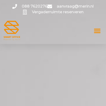
088 7620276
aanvraag@merin.nl
Vergaderruimte reserveren