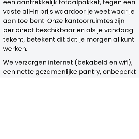
een aantrekkelijk totaalpakket, tegen een
vaste all-in prijs waardoor je weet waar je
aan toe bent. Onze kantoorruimtes zijn
per direct beschikbaar en als je vandaag
tekent, betekent dit dat je morgen al kunt
werken.
We verzorgen internet (bekabeld en wifi),
een nette gezamenlijke pantry, onbeperkt
koffie en thee en schoonmaak in de
algemene ruimtes. Ook maak je kosteloos
gebruik van de Smart Office
vergaderruimtes, waar je gasten kan
ontvangen in een representatieve ruimte.
Iedere Smart Office locatie heeft